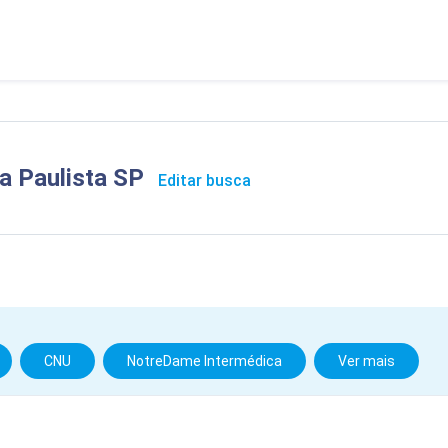
a Paulista SP
Editar busca
CNU
NotreDame Intermédica
Ver mais