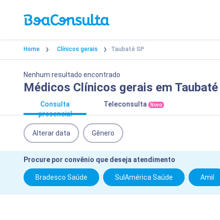
Home
Clínicos gerais
Taubaté SP
Nenhum resultado encontrado
Médicos Clínicos gerais em Taubat
Consulta
Teleconsulta
Novo
presencial
Alterar data
Gênero
Procure por convênio que deseja atendimento
Bradesco Saúde
SulAmérica Saúde
Amil