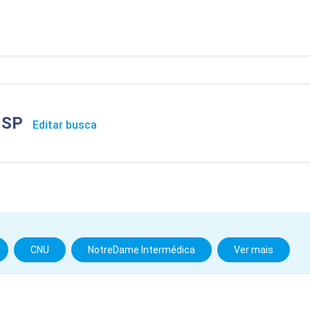
é SP
Editar busca
CNU
NotreDame Intermédica
Ver mais