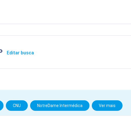
SP
Editar busca
CNU
NotreDame Intermédica
Ver mais