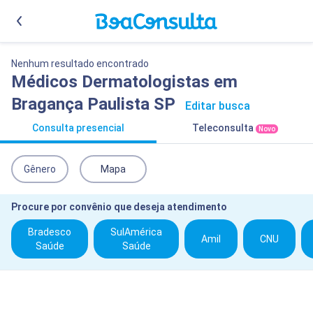
Nenhum resultado encontrado
Médicos Dermatologistas em
Bragança Paulista SP
Editar busca
Consulta presencial
Teleconsulta
Novo
Gênero
Mapa
Procure por convênio que deseja atendimento
Bradesco
SulAmérica
Amil
CNU
Saúde
Saúde