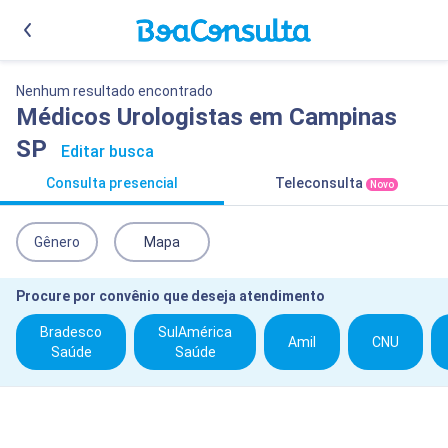
Nenhum resultado encontrado
Médicos Urologistas em Campinas
SP
Editar busca
Consulta presencial
Teleconsulta
Novo
Gênero
Mapa
Procure por convênio que deseja atendimento
Bradesco
SulAmérica
Amil
CNU
Saúde
Saúde