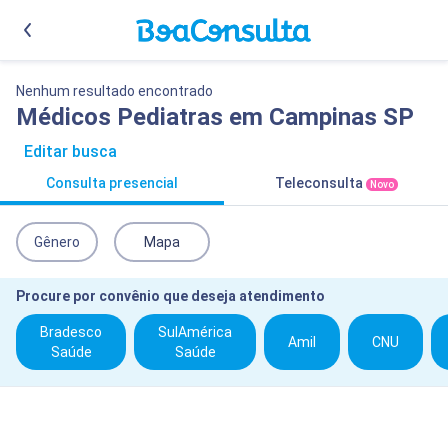
Nenhum resultado encontrado
Médicos Pediatras em Campinas SP
Editar busca
Consulta presencial
Teleconsulta
Novo
Gênero
Mapa
Procure por convênio que deseja atendimento
Bradesco
SulAmérica
Amil
CNU
Saúde
Saúde