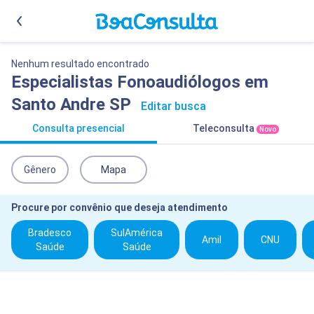
Nenhum resultado encontrado
Especialistas Fonoaudiólogos em
Santo Andre SP
Editar busca
Consulta presencial
Teleconsulta
Novo
Gênero
Mapa
Procure por convênio que deseja atendimento
Bradesco
SulAmérica
Amil
CNU
Saúde
Saúde