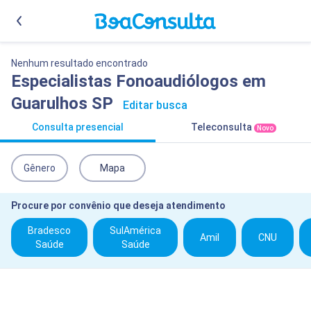
Nenhum resultado encontrado
Especialistas Fonoaudiólogos em
Guarulhos SP
Editar busca
Consulta presencial
Teleconsulta
Novo
Gênero
Mapa
Procure por convênio que deseja atendimento
Bradesco
SulAmérica
Amil
CNU
Saúde
Saúde