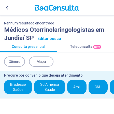
Nenhum resultado encontrado
Médicos Otorrinolaringologistas em
Jundiaí SP
Editar busca
Consulta presencial
Teleconsulta
Novo
Gênero
Mapa
Procure por convênio que deseja atendimento
Bradesco
SulAmérica
Amil
CNU
Saúde
Saúde